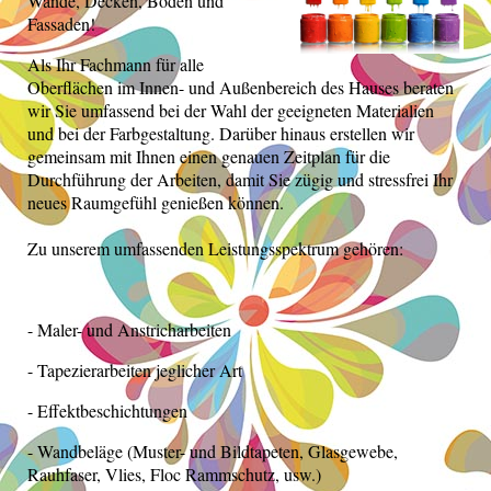
Wände, Decken, Böden und
Fassaden!
Als Ihr Fachmann für alle
Oberflächen im Innen- und Außenbereich des Hauses beraten
wir Sie umfassend bei der Wahl der geeigneten Materialien
und bei der Farbgestaltung. Darüber hinaus erstellen wir
gemeinsam mit Ihnen einen genauen Zeitplan für die
Durchführung der Arbeiten, damit Sie zügig und stressfrei Ihr
neues Raumgefühl genießen können.
Zu unserem umfassenden Leistungsspektrum gehören:
- Maler- und Anstricharbeiten
- Tapezierarbeiten jeglicher Art
- Effektbeschichtungen
- Wandbeläge (Muster- und Bildtapeten, Glasgewebe,
Rauhfaser, Vlies, Floc Rammschutz, usw.)