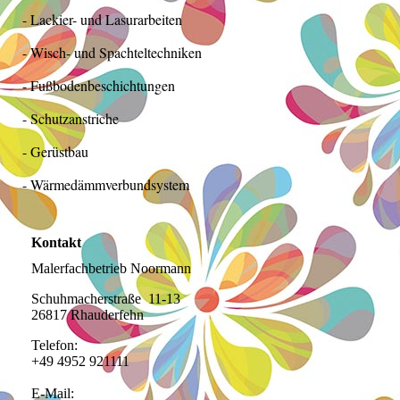
- Lackier- und Lasurarbeiten
- Wisch- und Spachteltechniken
- Fußbodenbeschichtungen
- Schutzanstriche
- Gerüstbau
- Wärmedämmverbundsystem
Kontakt
Malerfachbetrieb Noormann
Schuhmacherstraße 11-13
26817 Rhauderfehn
Telefon:
+49 4952 921111
E-Mail: