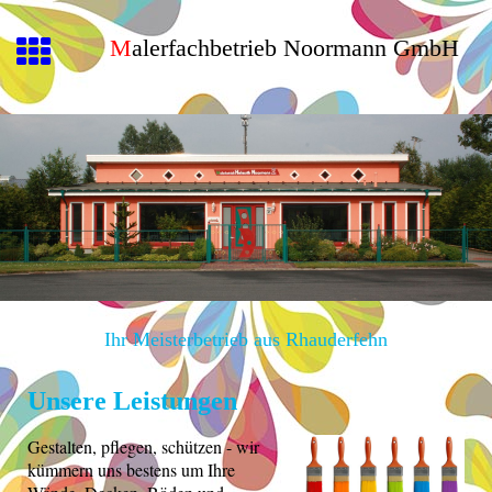
M
alerfachbetrieb Noormann
GmbH
Ihr Meisterbetrieb aus Rhauderfehn
Unsere Leistungen
Gestalten, pflegen, schützen - wir
kümmern uns bestens um Ihre