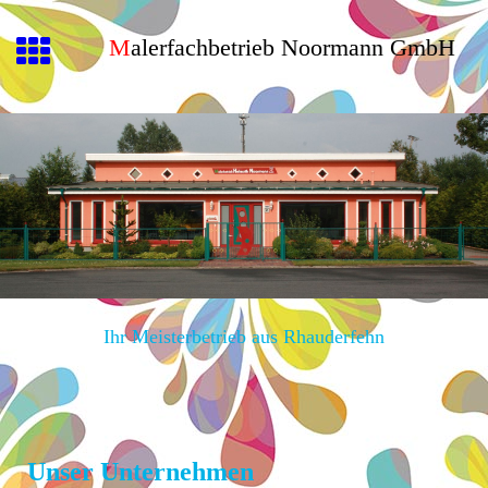
M
alerfachbetrieb Noormann
GmbH
Ihr Meisterbetrieb aus Rhauderfehn
Unser Unternehmen