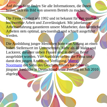
Auf dieser Seite finden Sie alle Informationen, die Ihnen
helfen, sich ein Bild von unserem Betrieb zu machen.
Die Firma existiert seit 1992 und ist bekannt für ihre qualitativ
hochwertige Arbeit und Zuverlässigkeit. Mit jahrelanger
Arbeitserfahrung garantieren unsere Mitarbeiter, dass sämtliche
Arbeiten stets optimal, gewissenhaft und schnell ausgeführt
werden.
Die Ausbildung junger Menschen hatte von Anfang an einen
hohen Stellenwert im Unternehmen. Mehr als 40 Maler und
Lackierer, darunter sieben Frauen sind in diesem Beruf
ausgebildet worden. Vier Ausbilder stehen der Firma und
damit den jungen Azubis zur Verfügung.
Marcel
Noormann
der Sohn des Geschäftsführers hat dabei als
jüngster Ausbilder in Deutschland seine Prüfung im Juli 2010
abgelegt.