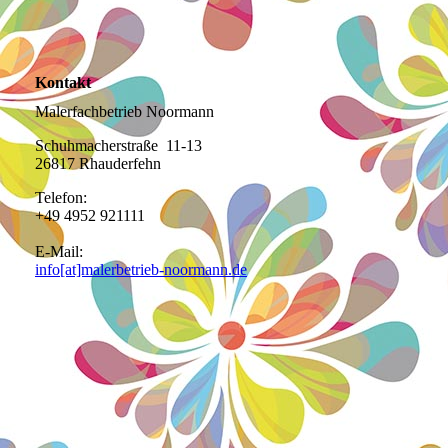
Kontakt
Malerfachbetrieb Noormann
Schuhmacherstraße 11-13
26817 Rhauderfehn
Telefon:
+49 4952 921111
E-Mail:
info[at]malerbetrieb-noormann.de